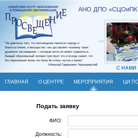
АНО ДПО «СЦОиПК 
<<
"Не довольно того, что просвещение приносит народу и
благосостояние, и могущество: оно доставляет человеку такое
душевное наслаждение, с которым ничто не может сравниться.
Каждый образованный человек чувствует это и всегда скажет, что
без образования жизнь его была бы очень скучна и жалка"
//Николай Гаврилович Чернышевский
С НАМИ
ГЛАВНАЯ
О ЦЕНТРЕ
МЕРОПРИЯТИЯ
ЦИ ПО
КОНТАКТЫ
Подать заявку
ФИО:
Должность: