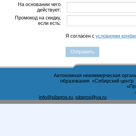
На основании чего
действует:
Промокод на скидку,
если есть:
Я согласен с
условиями конфи
Отправить
Автономная некоммерческая орган
образования «Сибирский центр
«Пр
info@sibpros.ru
,
sibpros@ya.ru