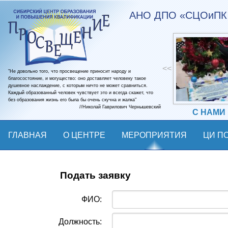
АНО ДПО «СЦОиПК 
<<
"Не довольно того, что просвещение приносит народу и
благосостояние, и могущество: оно доставляет человеку такое
душевное наслаждение, с которым ничто не может сравниться.
Каждый образованный человек чувствует это и всегда скажет, что
без образования жизнь его была бы очень скучна и жалка"
//Николай Гаврилович Чернышевский
С НАМИ
ГЛАВНАЯ
О ЦЕНТРЕ
МЕРОПРИЯТИЯ
ЦИ ПО
КОНТАКТЫ
Подать заявку
ФИО:
Должность: