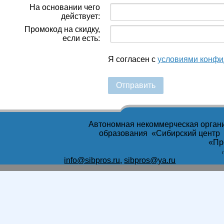
На основании чего
действует:
Промокод на скидку,
если есть:
Я согласен с
условиями конфи
Отправить
Автономная некоммерческая орган
образования «Сибирский центр
«Пр
info@sibpros.ru
,
sibpros@ya.ru