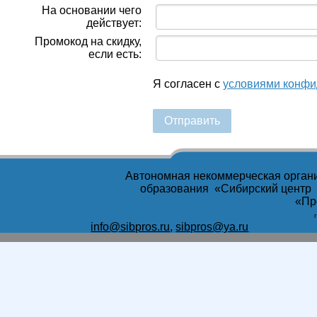
На основании чего
действует:
Промокод на скидку,
если есть:
Я согласен с
условиями конфи
Отправить
Автономная некоммерческая орган
образования «Сибирский центр
«Пр
info@sibpros.ru
,
sibpros@ya.ru