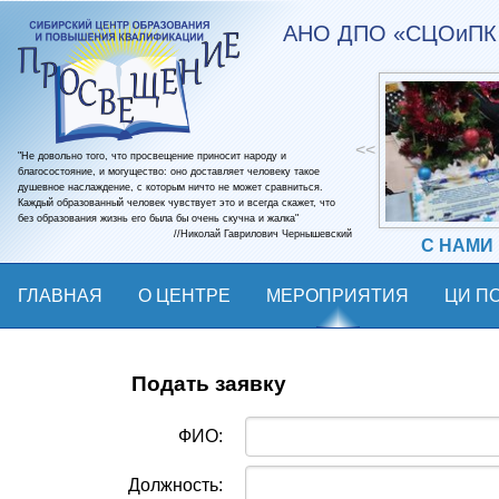
АНО ДПО «СЦОиПК 
<<
"Не довольно того, что просвещение приносит народу и
благосостояние, и могущество: оно доставляет человеку такое
душевное наслаждение, с которым ничто не может сравниться.
Каждый образованный человек чувствует это и всегда скажет, что
без образования жизнь его была бы очень скучна и жалка"
//Николай Гаврилович Чернышевский
С НАМИ
ГЛАВНАЯ
О ЦЕНТРЕ
МЕРОПРИЯТИЯ
ЦИ ПО
КОНТАКТЫ
Подать заявку
ФИО:
Должность: