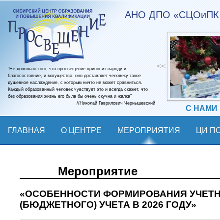
АНО ДПО «СЦОиПК 
<<
"Не довольно того, что просвещение приносит народу и
благосостояние, и могущество: оно доставляет человеку такое
душевное наслаждение, с которым ничто не может сравниться.
Каждый образованный человек чувствует это и всегда скажет, что
без образования жизнь его была бы очень скучна и жалка"
//Николай Гаврилович Чернышевский
С НАМИ
ГЛАВНАЯ
О ЦЕНТРЕ
МЕРОПРИЯТИЯ
ЦИ ПО
КОНТАКТЫ
Мероприятие
«ОСОБЕННОСТИ ФОРМИРОВАНИЯ УЧЕТН
(БЮДЖЕТНОГО) УЧЕТА В 2026 ГОДУ»