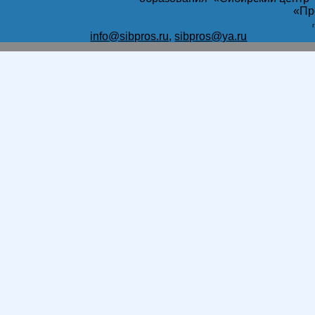
«Пр
info@sibpros.ru
,
sibpros@ya.ru